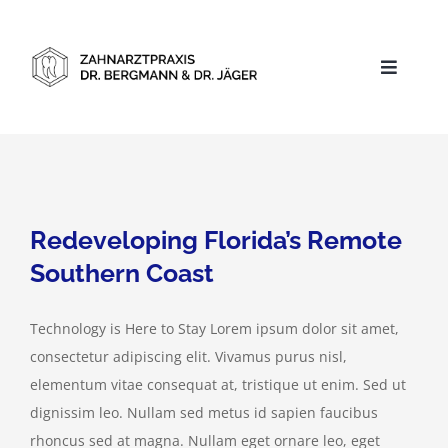
Zum
Inhalt
springen
Toggle
Navigat
HOME
TEAM
Redeveloping Florida’s Remote
LEISTUNGEN
Southern Coast
PRAXIS
Technology is Here to Stay Lorem ipsum dolor sit amet,
consectetur adipiscing elit. Vivamus purus nisl,
KONTAKT
elementum vitae consequat at, tristique ut enim. Sed ut
dignissim leo. Nullam sed metus id sapien faucibus
rhoncus sed at magna. Nullam eget ornare leo, eget