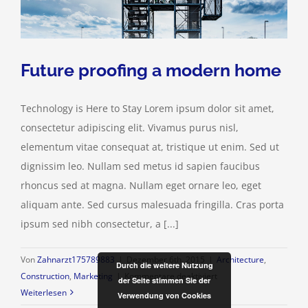
Future proofing a modern home
Technology is Here to Stay Lorem ipsum dolor sit amet,
consectetur adipiscing elit. Vivamus purus nisl,
elementum vitae consequat at, tristique ut enim. Sed ut
dignissim leo. Nullam sed metus id sapien faucibus
rhoncus sed at magna. Nullam eget ornare leo, eget
aliquam ante. Sed cursus malesuada fringilla. Cras porta
ipsum sed nibh consectetur, a [...]
Von
Zahnarzt175789883
|
Dezember 6th, 2015
|
Architecture
,
Durch die weitere Nutzung
für
Construction
,
Marketing
|
Kommentare deaktiviert
der Seite stimmen Sie der
Future
Weiterlesen
Verwendung von Cookies