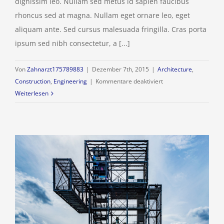
dignissim leo. Nullam sed metus id sapien faucibus
rhoncus sed at magna. Nullam eget ornare leo, eget
aliquam ante. Sed cursus malesuada fringilla. Cras porta
ipsum sed nibh consectetur, a [...]
Von
Zahnarzt175789883
|
Dezember 7th, 2015
|
Architecture
,
für
Construction
,
Engineering
|
Kommentare deaktiviert
How
Weiterlesen
We
Manage
Large
Construction
Projects