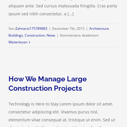
aliquam ante. Sed cursus malesuada fringilla. Cras porta
ipsum sed nibh consectetur, a [...]
Von
Zahnarzt175789883
|
Dezember 7th, 2015
|
Architecture
,
für
Buildings
,
Construction
,
News
|
Kommentare deaktiviert
Redeveloping
Weiterlesen
Florida’s
Remote
Southern
Coast
How We Manage Large
Construction Projects
Technology is Here to Stay Lorem ipsum dolor sit amet,
consectetur adipiscing elit. Vivamus purus nisl,
elementum vitae consequat at, tristique ut enim. Sed ut